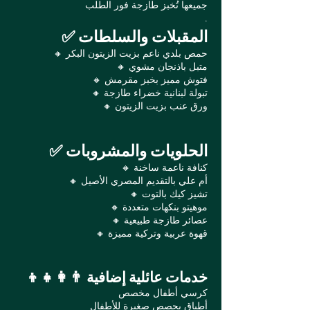
جميعها تُخبز طازجة فور الطلب
.
✅ المقبلات والسلطات
🔸 حمص بلدي ناعم بزيت الزيتون البكر
🔸 متبل باذنجان مشوي
🔸 فتوش مميز بخبز مقرمش
🔸 تبولة لبنانية خضراء طازجة
🔸 ورق عنب بزيت الزيتون
✅ الحلويات والمشروبات
🔸 كنافة ناعمة ساخنة
🔸 أم علي بالتقديم المصري الأصيل
🔸 تشيز كيك بالتوت
🔸 موهيتو بنكهات متعددة
🔸 عصائر طازجة طبيعية
🔸 قهوة عربية وتركية مميزة
👨‍👩‍👧‍👦 خدمات عائلية إضافية
كرسي أطفال مخصص
أطباق بحصص صغيرة للأطفال