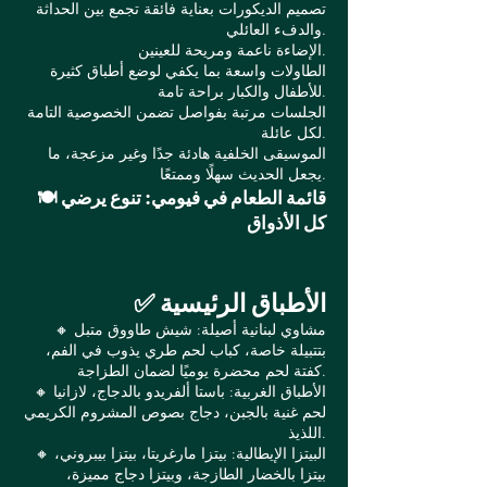
تصميم الديكورات بعناية فائقة تجمع بين الحداثة
والدفء العائلي.
الإضاءة ناعمة ومريحة للعينين.
الطاولات واسعة بما يكفي لوضع أطباق كثيرة
للأطفال والكبار براحة تامة.
الجلسات مرتبة بفواصل تضمن الخصوصية التامة
لكل عائلة.
الموسيقى الخلفية هادئة جدًا وغير مزعجة، ما
يجعل الحديث سهلًا وممتعًا.
🍽️ قائمة الطعام في فيومي: تنوع يرضي
كل الأذواق
✅ الأطباق الرئيسية
🔸 مشاوي لبنانية أصيلة: شيش طاووق متبل
بتتبيلة خاصة، كباب لحم طري يذوب في الفم،
كفتة لحم محضرة يوميًا لضمان الطزاجة.
🔸 الأطباق الغربية: باستا ألفريدو بالدجاج، لازانيا
لحم غنية بالجبن، دجاج بصوص المشروم الكريمي
اللذيذ.
🔸 البيتزا الإيطالية: بيتزا مارغريتا، بيتزا بيبروني،
بيتزا بالخضار الطازجة، وبيتزا دجاج مميزة،