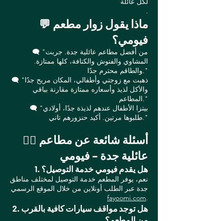
لكل عائلة
.
💬 ماذا يقول زوار مطعم
فيومي؟
🗨️ "من أفضل مطاعم عائلية جدة. جربت
المشاوي والفتوش والكنافة، كلها ممتازة.
والطاقم محترم جدًا."
🗨️ "ذهبت مع زوجتي وأطفالي، المكان مريح جدًا
والأكل لذيذ وأسعاره ممتازة مقارنة بباقي
المطاعم."
🗨️ "بيتزا الأطفال عندهم لذيذة جدًا، أولادي
طلبوها مرتين. أكيد حنزورهم تاني."
🙋‍♂️ أسئلة شائعة عن مطاعم
عائلية جدة – فيومي
1. هل يقدم فيومي خدمة التوصيل؟
نعم، يوفر المطعم خدمة التوصيل لمختلف مناطق
جدة عبر الطلب أونلاين من خلال الموقع الرسمي
fayoomi.com
.
2. هل توجد مواقف سيارات كافية بالقرب
من المطعم؟