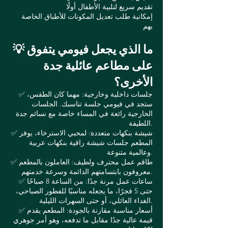
تقديم سريع لتلبية الأطفال أولًا
إمكانية طلب تعديل المكونات للأطباق الخاصة
بهم
💡 ما الذي يجعل فيومي يتفوق
على مطاعم عائلية جدة
الأخرى؟
✅ جلسات داخلية وخارجية: مهما كان الطقس،
ستجد في فيومي جلسة تناسبك. الجلسات
الخارجية رائعة في المساء خاصة مع نسائم جدة
اللطيفة.
✅ شيشة بنكهات متعددة: لمحبي الاسترخاء، يوفر
المطعم جلسات شيشة راقية بنكهات عربية
وعالمية متنوعة.
✅ طاقم عمل محترف ولطيف: العاملون بالمطعم
معروفون بابتسامتهم الدائمة وسرعة خدمتهم.
✅ ساعات عمل مرنة جدًا: من الساعة 8 صباحًا
حتى 5 فجرًا، ما يجعله مناسبًا للفطور الصباحي،
الغداء العائلي، أو حتى السهرات الليلية.
✅ أسعار مناسبة مقارنة بالجودة: المطعم يقدم
قيمة عالية جدًا مقابل ما تدفعه، وهو أمر جوهري