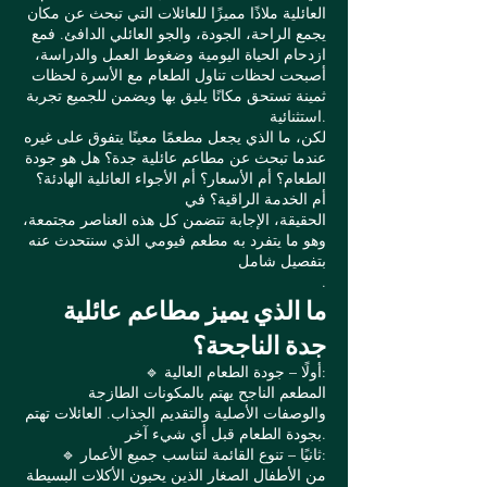
العائلية ملاذًا مميزًا للعائلات التي تبحث عن مكان
يجمع الراحة، الجودة، والجو العائلي الدافئ. فمع
ازدحام الحياة اليومية وضغوط العمل والدراسة،
أصبحت لحظات تناول الطعام مع الأسرة لحظات
ثمينة تستحق مكانًا يليق بها ويضمن للجميع تجربة
استثنائية.
لكن، ما الذي يجعل مطعمًا معينًا يتفوق على غيره
عندما تبحث عن مطاعم عائلية جدة؟ هل هو جودة
الطعام؟ أم الأسعار؟ أم الأجواء العائلية الهادئة؟
أم الخدمة الراقية؟ في
الحقيقة، الإجابة تتضمن كل هذه العناصر مجتمعة،
وهو ما يتفرد به مطعم فيومي الذي سنتحدث عنه
بتفصيل شامل
.
ما الذي يميز مطاعم عائلية
جدة الناجحة؟
🔹 أولًا – جودة الطعام العالية:
المطعم الناجح يهتم بالمكونات الطازجة
والوصفات الأصلية والتقديم الجذاب. العائلات تهتم
بجودة الطعام قبل أي شيء آخر.
🔹 ثانيًا – تنوع القائمة لتناسب جميع الأعمار:
من الأطفال الصغار الذين يحبون الأكلات البسيطة