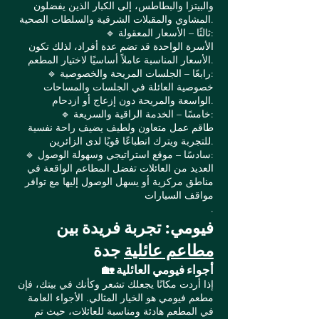
والبيتزا والبطاطس، إلى الكبار الذين يفضلون
المشاوي والمقبلات الشرقية والسلطات الصحية.
🔹 ثالثًا – الأسعار المعقولة:
الأسرة الواحدة قد تضم عدة أفراد، لذلك تكون
الأسعار المناسبة عاملاً أساسيًا لاختيار المطعم.
🔹 رابعًا – الجلسات المريحة والخصوصية:
خصوصية العائلة في الجلسات والمساحات
الواسعة والمريحة دون إزعاج أو ازدحام.
🔹 خامسًا – الخدمة الراقية والسريعة:
طاقم عمل متعاون ولطيف يضيف راحة نفسية
للتجربة ويترك انطباعًا قويًا لدى الزائرين.
🔹 سادسًا – موقع استراتيجي وسهولة الوصول:
العديد من العائلات تفضل المطاعم الواقعة في
مناطق مركزية أو يسهل الوصول إليها مع توافر
مواقف السيارات
.
فيومي: تجربة فريدة بين
مطاعم عائلية
جدة
🏡 أجواء فيومي العائلية
إذا أردت مكانًا يجعلك تشعر وكأنك في بيتك، فإن
مطعم فيومي هو الخيار المثالي. الأجواء العامة
في المطعم هادئة ومناسبة للعائلات، حيث تم