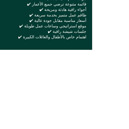
✔️ قائمة متنوعة ترضي جميع الأعمار
✔️ أجواء راقية هادئة ومريحة
✔️ طاقم عمل متميز بخدمة سريعة
✔️ أسعار مناسبة مقابل جودة عالية
✔️ موقع استراتيجي وساعات عمل طويلة
✔️ جلسات شيشة راقية
✔️ اهتمام خاص بالأطفال والعائلات الكبيرة
🔗 كيف تحجز في مطعم
فيومي؟
يمكنك الحجز بسهولة من خلال الموقع الرسمي:
احجز الآن – مطعم فيومي
👉
أو يمكنك الاتصال بهم مباشرة عبر الرقم الموجود
في الموقع للاستفسارات العاجلة وحجز
المناسبات الخاصة
.
🌟 خاتمة