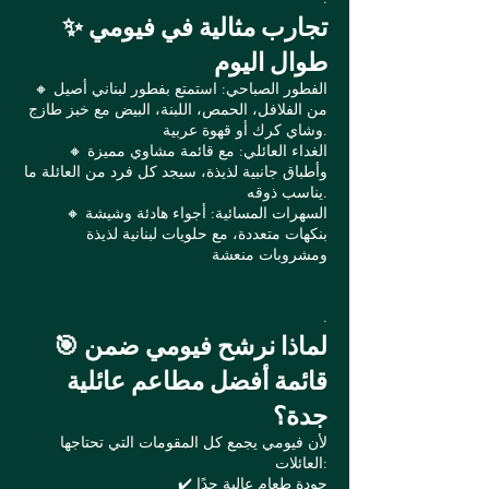
✨ تجارب مثالية في فيومي
طوال اليوم
🔸 الفطور الصباحي: استمتع بفطور لبناني أصيل
من الفلافل، الحمص، اللبنة، البيض مع خبز طازج
وشاي كرك أو قهوة عربية.
🔸 الغداء العائلي: مع قائمة مشاوي مميزة
وأطباق جانبية لذيذة، سيجد كل فرد من العائلة ما
يناسب ذوقه.
🔸 السهرات المسائية: أجواء هادئة وشيشة
بنكهات متعددة، مع حلويات لبنانية لذيذة
ومشروبات منعشة
.
🎯 لماذا نرشح فيومي ضمن
قائمة أفضل مطاعم عائلية
جدة؟
لأن فيومي يجمع كل المقومات التي تحتاجها
العائلات:
✔️ جودة طعام عالية جدًا