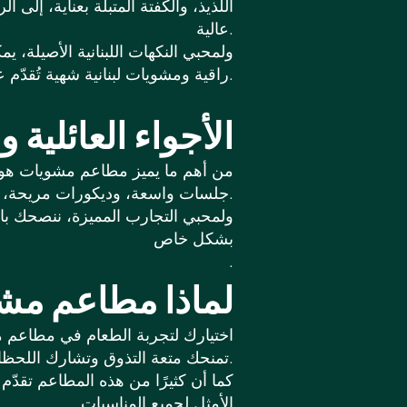
اللذيذ، والكفتة المتبلة بعناية، إ
عالية.
ولمحبي النكهات اللبنانية الأصيلة، ي
راقية ومشويات لبنانية شهية تُقدّم على أصولها.
الأجواء العائلية 
من أهم ما يميز مطاعم مشويات هو ال
جلسات واسعة، وديكورات مريحة، وخدمة سريعة، مما يضمن لك ولعائلتك تجربة طعام ممتعة.
ولمحبي التجارب المميزة، ننصحك با
بشكل خاص
.
لماذا مطاعم مش
اختيارك لتجربة الطعام في مطاعم 
تمنحك متعة التذوق وتشارك اللحظات السعيدة مع من تحب.
كما أن كثيرًا من هذه المطاعم تقدّ
الأمثل لجميع المناسبات