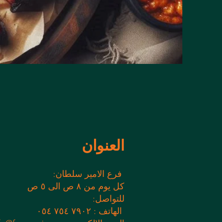
العنوان
:فرع الامير سلطان
كل يوم من ٨ ص الى ٥ ص
:للتواصل
الهاتف : ٧٩٠٢ ٧٥٤ ٠٥٤